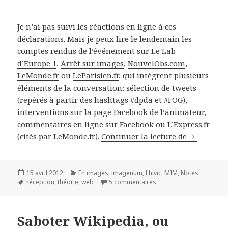
Je n’ai pas suivi les réactions en ligne à ces
déclarations. Mais je peux lire le lendemain les
comptes rendus de l’événement sur
Le Lab
d’Europe 1
,
Arrêt sur images
,
NouvelObs.com
,
LeMonde.fr
ou
LeParisien.fr
, qui intègrent plusieurs
éléments de la conversation: sélection de tweets
(repérés à partir des hashtags #dpda et #FOG),
interventions sur la page Facebook de l’animateur,
commentaires en ligne sur Facebook ou L’Express.fr
(cités par LeMonde.fr).
Continuer la lecture de
L'image ai
Publié
15 avril 2012
Catégories
En images
,
imagenum
,
Lhivic
,
MIM
,
Notes
le
Mots-
réception
,
théorie
,
web
5 commentaires
sur L'image aide à recyc
clés
Saboter Wikipedia, ou