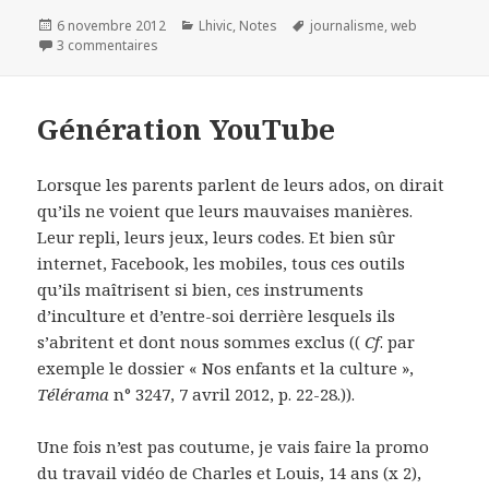
Publié
6 novembre 2012
Catégories
Lhivic
,
Notes
Mots-
journalisme
,
web
le
3 commentaires
sur Que vaut l'information distinguée?
clés
Génération YouTube
Lorsque les parents parlent de leurs ados, on dirait
qu’ils ne voient que leurs mauvaises manières.
Leur repli, leurs jeux, leurs codes. Et bien sûr
internet, Facebook, les mobiles, tous ces outils
qu’ils maîtrisent si bien, ces instruments
d’inculture et d’entre-soi derrière lesquels ils
s’abritent et dont nous sommes exclus ((
Cf
. par
exemple le dossier « Nos enfants et la culture »,
Télérama
n° 3247, 7 avril 2012, p. 22-28.)).
Une fois n’est pas coutume, je vais faire la promo
du travail vidéo de Charles et Louis, 14 ans (x 2),