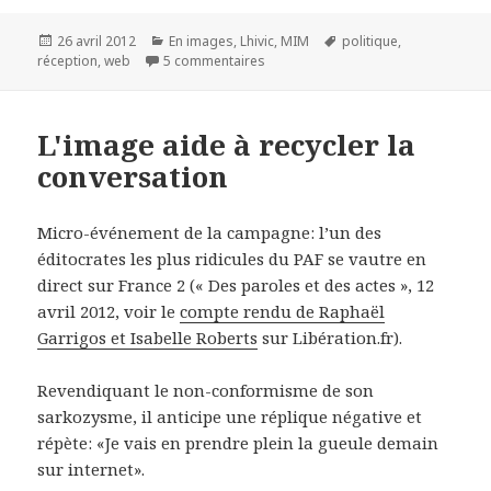
Publié
26 avril 2012
Catégories
En images
,
Lhivic
,
MIM
Mots-
politique
,
réception
le
,
web
5 commentaires
sur Consécration du remix
clés
L'image aide à recycler la
conversation
Micro-événement de la campagne: l’un des
éditocrates les plus ridicules du PAF se vautre en
direct sur France 2 (« Des paroles et des actes », 12
avril 2012, voir le
compte rendu de Raphaël
Garrigos et Isabelle Roberts
sur Libération.fr).
Revendiquant le non-conformisme de son
sarkozysme, il anticipe une réplique négative et
répète: «Je vais en prendre plein la gueule demain
sur internet».