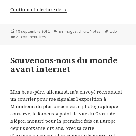
Continuer la lecture de
Souvenons-nous du monde avant 
Publié
18 septembre 2012
Catégories
En images
,
Lhivic
,
Notes
Mots-
web
le
21 commentaires
sur Souvenons-nous du monde avant internet (suite
clés
Souvenons-nous du monde
avant internet
Mon beau-père, allemand, m’a envoyé récemment
un courrier pour me signaler l’exposition à
Mannheim du plus ancien essai photographique
conservé, le fameux « point de vue du Gras » de
Niépce, montré
pour la première fois en Europe
depuis soixante-dix ans. Avec sa carte
d’accompagnement et sa coupure de presse, cet