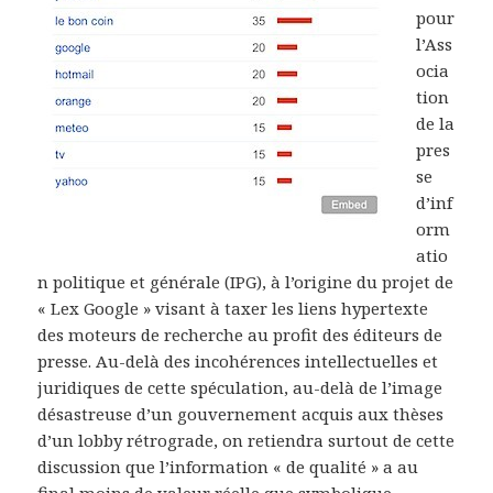
pour
l’Ass
ocia
tion
de la
pres
se
d’inf
orm
atio
n politique et générale (IPG), à l’origine du projet de
« Lex Google » visant à taxer les liens hypertexte
des moteurs de recherche au profit des éditeurs de
presse. Au-delà des incohérences intellectuelles et
juridiques de cette spéculation, au-delà de l’image
désastreuse d’un gouvernement acquis aux thèses
d’un lobby rétrograde, on retiendra surtout de cette
discussion que l’information « de qualité » a au
final moins de valeur réelle que symbolique.