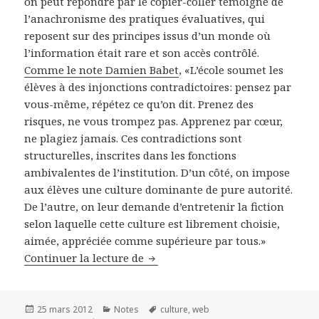
on peut répondre par le copier-coller témoigne de
l’anachronisme des pratiques évaluatives, qui
reposent sur des principes issus d’un monde où
l’information était rare et son accès contrôlé.
Comme le note Damien Babet
, «L’école soumet les
élèves à des injonctions contradictoires: pensez par
vous-même, répétez ce qu’on dit. Prenez des
risques, ne vous trompez pas. Apprenez par cœur,
ne plagiez jamais. Ces contradictions sont
structurelles, inscrites dans les fonctions
ambivalentes de l’institution. D’un côté, on impose
aux élèves une culture dominante de pure autorité.
De l’autre, on leur demande d’entretenir la fiction
selon laquelle cette culture est librement choisie,
aimée, appréciée comme supérieure par tous.»
Continuer la lecture de
Saboter Wikipedia, ou l'école ve
Publié
25 mars 2012
Catégories
Notes
Mots-
culture
,
web