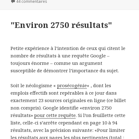
le
44 commentaires
sur Saboter Wikipedia, ou l'école vengée
clés
"Environ 2750 résultats"
Petite expérience à l’intention de ceux qui citent le
nombre de résultats à une requête Google –
toujours énorme – comme un argument
susceptible de démontrer l’importance du sujet.
Soit le néologisme «
prosécogénie
« , dont les
emplois effectifs sont repérables à ce jour dans
exactement 23 sources originales en ligne (ce billet
non compris). Google identifie «environ 2750
résultats»
pour cette requête
. Si l’on feuillette cette
liste, celle-ci s’arrête cependant en page 10 à 94
résultats, avec la précision suivante: «Pour limiter
les résultats aux pages les plus pertinentes (total :