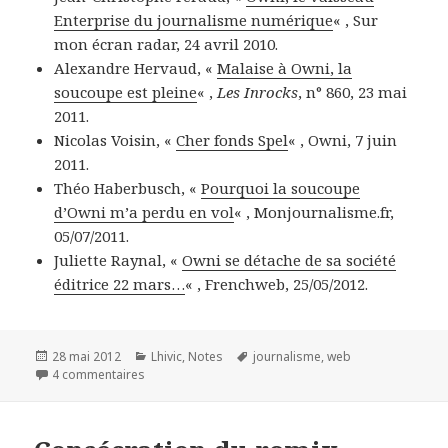
Enterprise du journalisme numérique
« , Sur
mon écran radar, 24 avril 2010.
Alexandre Hervaud, «
Malaise à Owni, la
soucoupe est pleine
« ,
Les Inrocks
, n° 860, 23 mai
2011.
Nicolas Voisin, «
Cher fonds Spel
« , Owni, 7 juin
2011.
Théo Haberbusch, «
Pourquoi la soucoupe
d’Owni m’a perdu en vol
« , Monjournalisme.fr,
05/07/2011.
Juliette Raynal, «
Owni se détache de sa société
éditrice 22 mars…
« , Frenchweb, 25/05/2012.
Publié
28 mai 2012
Catégories
Lhivic
,
Notes
Mots-
journalisme
,
web
le
4 commentaires
sur Owni soluble dans le journalisme
clés