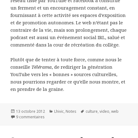
réseau tissé par YouTube et Facebook a constitué
un ferment et un encouragement constant, en
fournissant à cette activité ses espaces d’exposition
et de promotion autonomes. Le web n’étant pas le
contraire de la vie, mais son prolongement, chaque
podcast est aussi un événement social IRL, salué et
commenté dans la cour de récréation du collège.
Plutôt que de tenter à toute force, comme nous le
conseille
Télérama
, de rediriger la génération
YouTube vers les « bonnes » sources culturelles,
nous pourrions regarder ce qu’elle nous montre, et
en prendre de la graine.
Publié
13 octobre 2012
Catégories
Lhivic
,
Notes
Mots-
culture
,
video
,
web
le
9 commentaires
sur Génération YouTube
clés