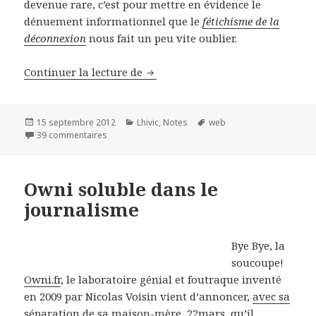
devenue rare, c’est pour mettre en évidence le
dénuement informationnel que le
fétichisme de la
déconnexion
nous fait un peu vite oublier.
Continuer la lecture de
Souvenons-nous du monde avant
Publié
15 septembre 2012
Catégories
Lhivic
,
Notes
Mots-
web
le
39 commentaires
sur Souvenons-nous du monde avant internet
clés
Owni soluble dans le
journalisme
Bye Bye, la
soucoupe!
Owni.fr
, le laboratoire génial et foutraque inventé
en 2009 par Nicolas Voisin vient d’annoncer,
avec sa
séparation de sa maison-mère
, 22mars, qu’il