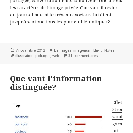
partagée, conversationnelle: la nouvelle Une a tous
les caractères de l’image privée. Que va-t-il rester
au journalisme si les réseaux sociaux lui ôtent
jusqu’à ses fonctions les plus emblématiques?
Publié
7 novembre 2012
Catégories
En images
,
imagenum
,
Lhivic
,
Notes
le
Mots-
illustration
,
politique
,
web
31 commentaires
sur La photo de la vi
clés
Que vaut l'information
distinguée?
Effet
Strei
sand
gara
nti