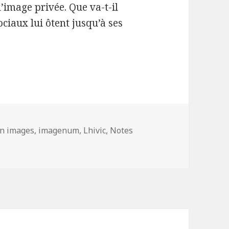
l’image privée. Que va-t-il
ociaux lui ôtent jusqu’à ses
atégories
n images
,
imagenum
,
Lhivic
,
Notes