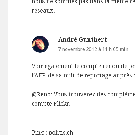
nous ne sommes pas dans la même rel
réseaux…
André Gunthert
dit :
7 novembre 2012 à 11 h 05 min
Voir également le
compte rendu de J
l’AFP, de sa nuit de reportage auprès 
@Reno: Vous trouverez des complém
compte Flickr
.
Ping :
politis.ch