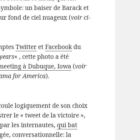
symbole: un baiser de Barack et
ur fond de ciel nuageux (
voir ci-
omptes
Twitter
et
Facebook
du
years
« , cette photo a été
 meeting à Dubuque, Iowa
(
voir
bama for America
).
coule logiquement de son choix
rer le « tweet de la victoire »,
 par les internautes,
qui bat
gée, conversationnelle: la