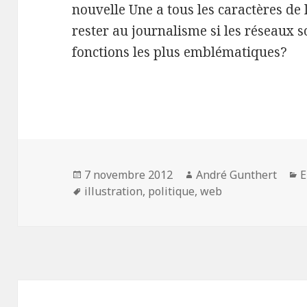
nouvelle Une a tous les caractères de 
rester au journalisme si les réseaux s
fonctions les plus emblématiques?
Publié
7 novembre 2012
Auteur
André Gunthert
C
E
le
Mots-
illustration
,
politique
,
web
clés