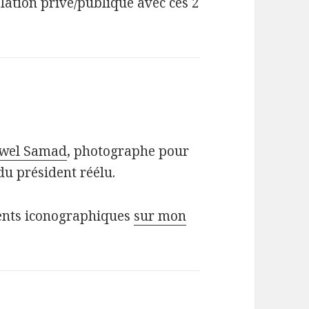
ation privé/publique avec ces 2
ewel Samad
, photographe pour
du président réélu.
ents iconographiques
sur mon