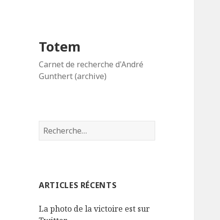
Totem
Carnet de recherche d'André
Gunthert (archive)
R
e
c
h
e
ARTICLES RÉCENTS
r
c
La photo de la victoire est sur
h