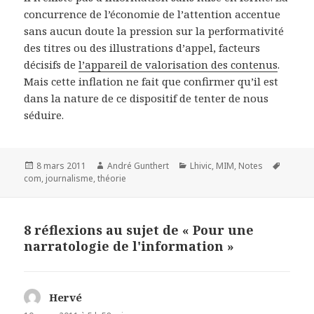
concurrence de l’économie de l’attention accentue
sans aucun doute la pression sur la performativité
des titres ou des illustrations d’appel, facteurs
décisifs de
l’appareil de valorisation des contenus
.
Mais cette inflation ne fait que confirmer qu’il est
dans la nature de ce dispositif de tenter de nous
séduire.
Publié
8 mars 2011
Auteur
André Gunthert
Catégories
Lhivic
,
MIM
,
Notes
Mots-
com
le
,
journalisme
,
théorie
clés
8 réflexions au sujet de « Pour une
narratologie de l'information »
Hervé
dit :