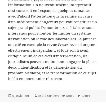
l’information. Un nouveau schéma interprétatif
s’est construit en l’espace de quelques semaines,
avec d’abord l’attestation que la remise en cause
d’un médicament dangereux pouvait constituer un
sujet grand public. De nombreux spécialistes sont
intervenus pour montrer les limites du système
d’évaluation ou le rôle des laboratoires. La plupart
ont cité en exemple la revue
Prescrire
, seul organe
effectivement indépendant, et loué son travail
critique. Muni de ces clefs d’interprétation, les
journalistes peuvent maintenant engager la phase
deux: l’identification et la dénonciation du
prochain Médiator, et la transformation de ce sujet
inédit en marronnier récurrent.
Publié
5 janvier 2011
Auteur
André Gunthert
Catégories
Notes
Mots-
culture
le
clés
Navigation