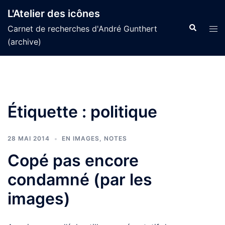
Aller
L'Atelier des icônes
au
Recherche
Tog
Carnet de recherches d'André Gunthert
contenu
men
(archive)
Étiquette :
politique
28 MAI 2014
EN IMAGES
,
NOTES
Copé pas encore
condamné (par les
images)