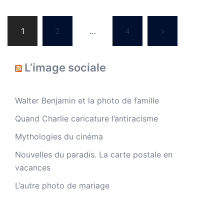
Navigation
1
2
…
4
>
des
articles
L’image sociale
Walter Benjamin et la photo de famille
Quand Charlie caricature l’antiracisme
Mythologies du cinéma
Nouvelles du paradis. La carte postale en
vacances
L’autre photo de mariage