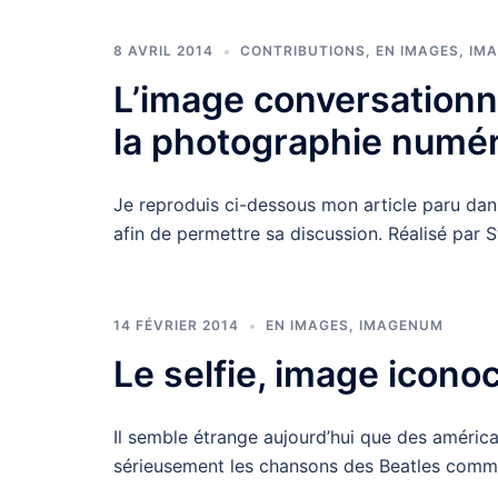
8 AVRIL 2014
CONTRIBUTIONS
,
EN IMAGES
,
IM
L’image conversationn
la photographie numé
Je reproduis ci-dessous mon article paru da
afin de permettre sa discussion. Réalisé par 
14 FÉVRIER 2014
EN IMAGES
,
IMAGENUM
Le selfie, image icono
Il semble étrange aujourd’hui que des américai
sérieusement les chansons des Beatles comm