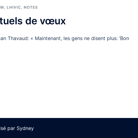
UM
,
LHIVIC
,
NOTES
tuels de vœux
 Thavaud: « Maintenant, les gens ne disent plus: ‘Bon
lsé par
Sydney