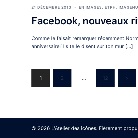
21 DÉCEMBRE 2013
EN IMAGES
,
ETPH
,
IMAGEN
Facebook, nouveaux ri
Comme le faisait remarquer récemment Norman
anniversaire!’ Ils te le disent sur ton mur […]
Navigation
1
2
…
12
>
des
articles
© 2026 L'Atelier des icônes. Fièrement propu