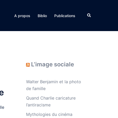
Rechercher
A propos
Biblio
Publications
L’image sociale
Walter Benjamin et la photo
de famille
le
Quand Charlie caricature
l’antiracisme
lle
Mythologies du cinéma