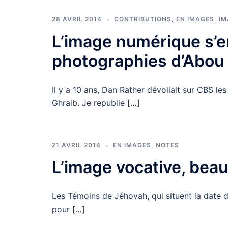
28 AVRIL 2014
CONTRIBUTIONS
,
EN IMAGES
,
I
L’image numérique s’en
photographies d’Abou
Il y a 10 ans, Dan Rather dévoilait sur CBS l
Ghraib. Je republie […]
21 AVRIL 2014
EN IMAGES
,
NOTES
L’image vocative, beau
Les Témoins de Jéhovah, qui situent la date de
pour […]