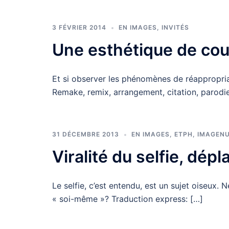
3 FÉVRIER 2014
EN IMAGES
,
INVITÉS
Une esthétique de cou
Et si observer les phénomènes de réappropria
Remake, remix, arrangement, citation, parodie
31 DÉCEMBRE 2013
EN IMAGES
,
ETPH
,
IMAGEN
Viralité du selfie, dép
Le selfie, c’est entendu, est un sujet oiseux. N
« soi-même »? Traduction express: […]