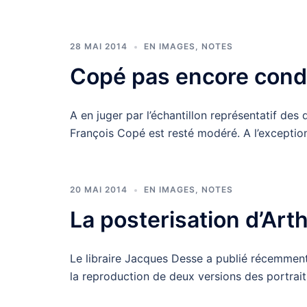
28 MAI 2014
EN IMAGES
,
NOTES
Copé pas encore cond
A en juger par l’échantillon représentatif des
François Copé est resté modéré. A l’exceptio
20 MAI 2014
EN IMAGES
,
NOTES
La posterisation d’Ar
Le libraire Jacques Desse a publié récemment d
la reproduction de deux versions des portrai