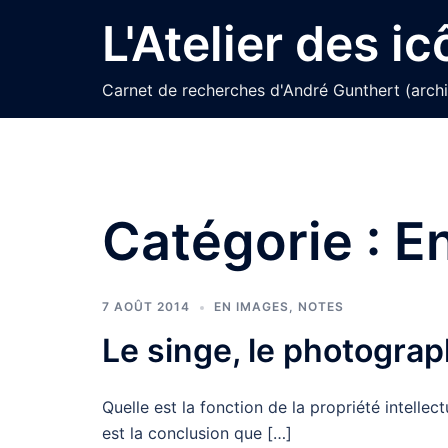
Aller
L'Atelier des i
au
contenu
Carnet de recherches d'André Gunthert (arch
Catégorie :
E
7 AOÛT 2014
EN IMAGES
,
NOTES
Le singe, le photograph
Quelle est la fonction de la propriété intellec
est la conclusion que […]