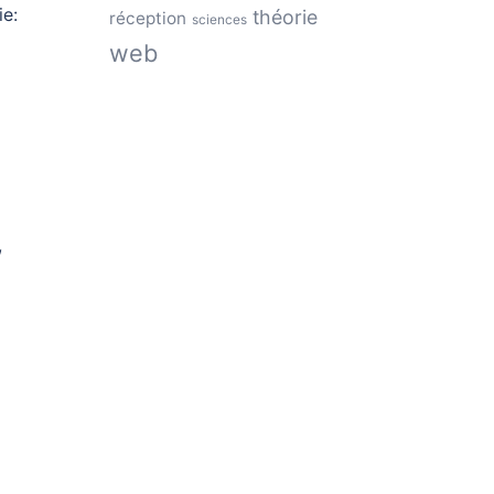
ie:
théorie
réception
sciences
web
,