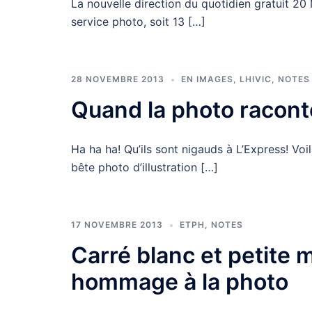
La nouvelle direction du quotidien gratuit 20 
service photo, soit 13 […]
28 NOVEMBRE 2013
EN IMAGES
,
LHIVIC
,
NOTES
Quand la photo raconte
Ha ha ha! Qu’ils sont nigauds à L’Express! Voi
bête photo d’illustration […]
17 NOVEMBRE 2013
ETPH
,
NOTES
Carré blanc et petite 
hommage à la photo