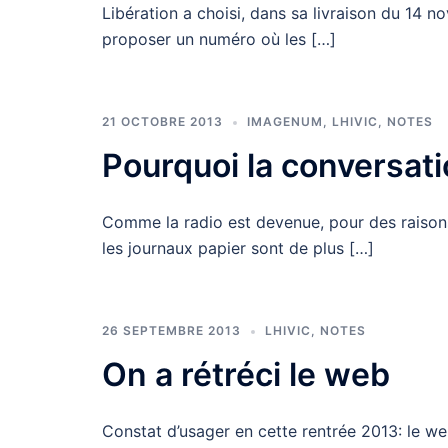
Libération a choisi, dans sa livraison du 14
proposer un numéro où les […]
21 OCTOBRE 2013
IMAGENUM
,
LHIVIC
,
NOTES
Pourquoi la conversati
Comme la radio est devenue, pour des raisons 
les journaux papier sont de plus […]
26 SEPTEMBRE 2013
LHIVIC
,
NOTES
On a rétréci le web
Constat d’usager en cette rentrée 2013: le w