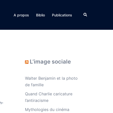
Rechercher
A propos
Biblio
Publications
L’image sociale
Walter Benjamin et la photo
de famille
Quand Charlie caricature
l’antiracisme
n-
Mythologies du cinéma