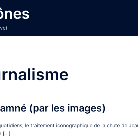
cônes
ive)
urnalisme
amné (par les images)
 quotidiens, le traitement iconographique de la chute de Jea
n […]