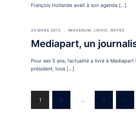
François Hollande avait à son agenda […]
24 MARS 2013
IMAGENUM
,
LHIVIC
,
NOTES
Mediapart, un journal
Pour ses 5 ans, l’actualité a livré à Mediapar
président, tous […]
Navigation
1
2
…
5
>
des
articles