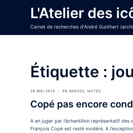
Aller
L'Atelier des i
au
contenu
Carnet de recherches d'André Gunthert (arch
Étiquette :
jo
28 MAI 2014
EN IMAGES
,
NOTES
Copé pas encore cond
A en juger par l’échantillon représentatif des
François Copé est resté modéré. A l’exceptio