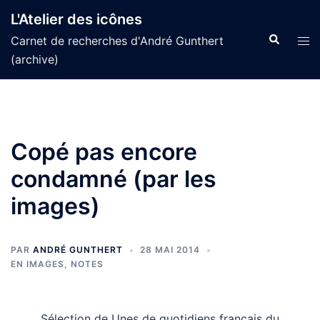
Aller
L'Atelier des icônes
au
Recherche
Tog
Carnet de recherches d'André Gunthert
contenu
men
(archive)
Copé pas encore
condamné (par les
images)
PAR
ANDRÉ GUNTHERT
28 MAI 2014
EN IMAGES
,
NOTES
Sélection de Unes de quotidiens français du