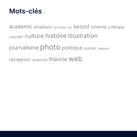
Mots-clés
academic
bestof
cinema
amateurs
colloque
archives
art
histoire
illustration
culture
copyright
photo
journalisme
politique
portrait
regnum
web
théorie
réception
sciences