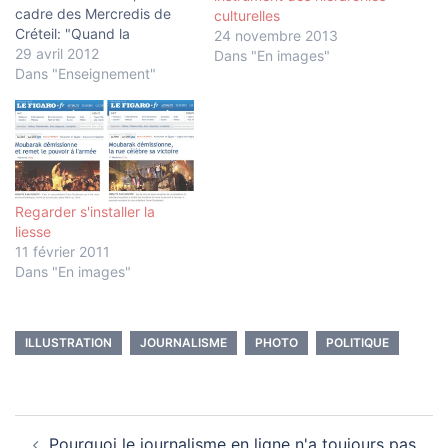
cadre des Mercredis de
culturelles
Créteil: "Quand la
24 novembre 2013
photographie illustre
29 avril 2012
Dans "En images"
l’actualité. Narratologie de
Dans "Enseignement"
l’information" (48",
réalisation: Didier Delattre,
Richard Vening, CRDP,
académie de Créteil).
Résumé: Célébrées par
des prix, exposées au
Regarder s'installer la
musée, qualifiées
liesse
d'"icônes", les meilleures
11 février 2011
images…
Dans "En images"
ILLUSTRATION
JOURNALISME
PHOTO
POLITIQUE
Navigation
Pourquoi le journalisme en ligne n'a toujours pas