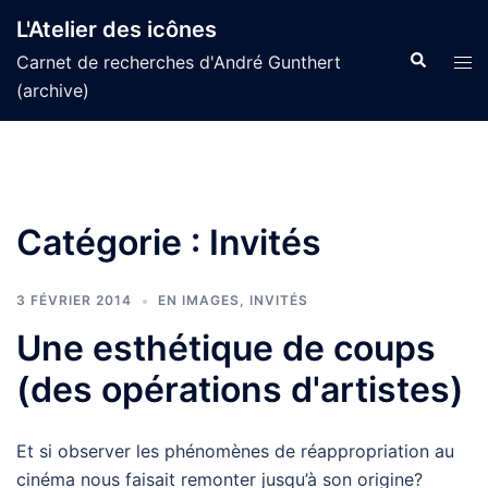
Aller
L'Atelier des icônes
au
Recherche
Tog
Carnet de recherches d'André Gunthert
contenu
men
(archive)
Catégorie :
Invités
3 FÉVRIER 2014
EN IMAGES
,
INVITÉS
Une esthétique de coups
(des opérations d'artistes)
Et si observer les phénomènes de réappropriation au
cinéma nous faisait remonter jusqu’à son origine?