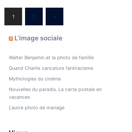
Navigation
1
2
>
des
articles
L’image sociale
Walter Benjamin et la photo de famille
Quand Charlie caricature l’antiracisme
Mythologies du cinéma
Nouvelles du paradis. La carte postale en
vacances
L’autre photo de mariage