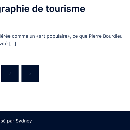
graphie de tourisme
dérée comme un «art populaire», ce que Pierre Bourdieu
vité […]
7
>
lsé par
Sydney