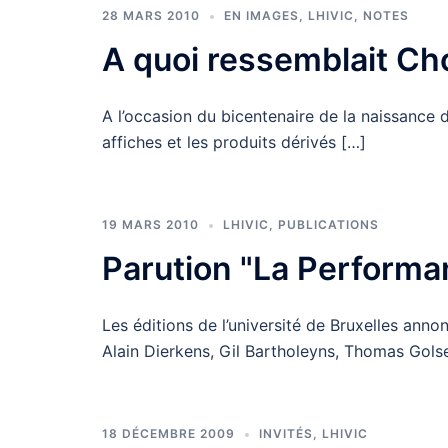
28 MARS 2010
EN IMAGES
,
LHIVIC
,
NOTES
A quoi ressemblait Ch
A l’occasion du bicentenaire de la naissance 
affiches et les produits dérivés […]
19 MARS 2010
LHIVIC
,
PUBLICATIONS
Parution "La Perform
Les éditions de l’université de Bruxelles anno
Alain Dierkens, Gil Bartholeyns, Thomas Gol
18 DÉCEMBRE 2009
INVITÉS
,
LHIVIC