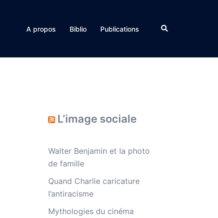
Rechercher
A propos
Biblio
Publications
L’image sociale
Walter Benjamin et la photo
de famille
Quand Charlie caricature
l’antiracisme
Mythologies du cinéma