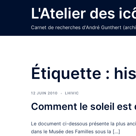
Aller
L'Atelier des i
au
contenu
Carnet de recherches d'André Gunthert (arch
Étiquette :
his
12 JUIN 2010
LHIVIC
Comment le soleil est
Le document ci-dessous présente la plus ancie
dans le Musée des Familles sous la […]