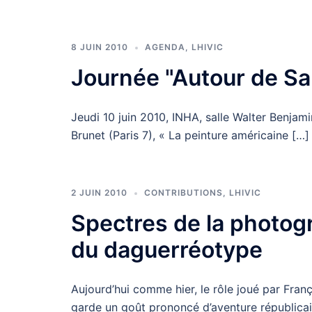
8 JUIN 2010
AGENDA
,
LHIVIC
Journée "Autour de S
Jeudi 10 juin 2010, INHA, salle Walter Benjam
Brunet (Paris 7), « La peinture américaine […]
2 JUIN 2010
CONTRIBUTIONS
,
LHIVIC
Spectres de la photogr
du daguerréotype
Aujourd’hui comme hier, le rôle joué par Fra
garde un goût prononcé d’aventure républicai