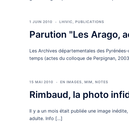
1 JUIN 2010
LHIVIC
,
PUBLICATIONS
Parution "Les Arago, a
Les Archives départementales des Pyrénées-or
temps (actes du colloque de Perpignan, 2003
15 MAI 2010
EN IMAGES
,
MIM
,
NOTES
Rimbaud, la photo infid
Il y a un mois était publiée une image inédit
adulte. Info […]