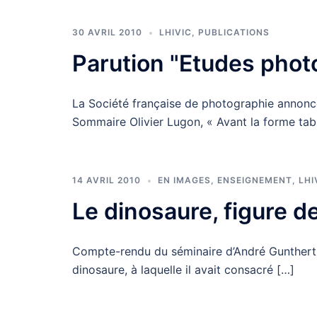
30 AVRIL 2010
LHIVIC
,
PUBLICATIONS
Parution "Etudes pho
La Société française de photographie annonc
Sommaire Olivier Lugon, « Avant la forme tab
14 AVRIL 2010
EN IMAGES
,
ENSEIGNEMENT
,
LHI
Le dinosaure, figure d
Compte-rendu du séminaire d’André Gunthert d
dinosaure, à laquelle il avait consacré […]