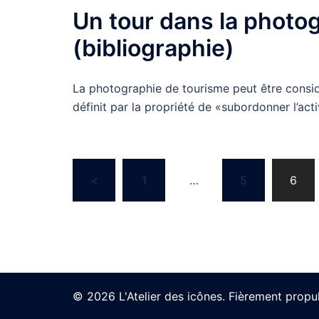
Un tour dans la photo
(bibliographie)
La photographie de tourisme peut être consi
définit par la propriété de «subordonner l’acti
Navigation
<
1
…
5
6
des
articles
© 2026 L'Atelier des icônes. Fièrement propu