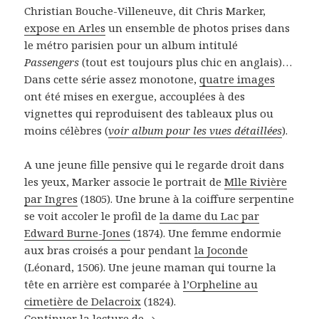
Christian Bouche-Villeneuve, dit Chris Marker,
expose en Arles
un ensemble de photos prises dans
le métro parisien pour un album intitulé
Passengers
(tout est toujours plus chic en anglais)…
Dans cette série assez monotone,
quatre images
ont été mises en exergue, accouplées à des
vignettes qui reproduisent des tableaux plus ou
moins célèbres (
voir album pour les vues détaillées
).
A une jeune fille pensive qui le regarde droit dans
les yeux, Marker associe le portrait de
Mlle Rivière
par Ingres
(1805). Une brune à la coiffure serpentine
se voit accoler le profil de
la dame du Lac par
Edward Burne-Jones
(1874). Une femme endormie
aux bras croisés a pour pendant
la Joconde
(Léonard, 1506). Une jeune maman qui tourne la
tête en arrière est comparée à
l’Orpheline au
cimetière de Delacroix
(1824).
Continuer la lecture de
Je demande la Joconde