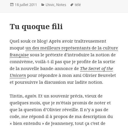
Publié
18 juillet 2011
Catégories
Lhivic
,
Notes
Mots-
télé
le
clés
Tu quoque fili
Quel souk ce blog! Après avoir traîtreusement
moqué
un des meilleurs représentants de la culture
française
sous le prétexte d’introduire la notion de
connivème, voilà-t-il pas que je profite de la sortie
de la nouvelle bande-annonce de
The Secret of the
Unicorn
pour répondre à mon ami Olivier Beuvelet
et poursuivre la discussion sur ladite notion.
Tintin,
again
. Et un souvenir précis, vieux de
quelques mois, que je m’étais promis de noter et
que la question d’Olivier réveille. Il n’y a pas de
code, me répond-il à propos de ma description du
« bien entendu » de Jeanneney, tout ça c’est de