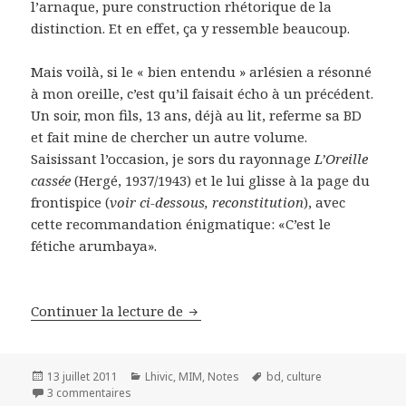
l’arnaque, pure construction rhétorique de la
distinction. Et en effet, ça y ressemble beaucoup.
Mais voilà, si le « bien entendu » arlésien a résonné
à mon oreille, c’est qu’il faisait écho à un précédent.
Un soir, mon fils, 13 ans, déjà au lit, referme sa BD
et fait mine de chercher un autre volume.
Saisissant l’occasion, je sors du rayonnage
L’Oreille
cassée
(Hergé, 1937/1943) et le lui glisse à la page du
frontispice (
voir ci-dessous, reconstitution
), avec
cette recommandation énigmatique: «C’est le
fétiche arumbaya».
Continuer la lecture de
Tu quoque fili
Publié
13 juillet 2011
Catégories
Lhivic
,
MIM
,
Notes
Mots-
bd
,
culture
le
3 commentaires
sur Tu quoque fili
clés