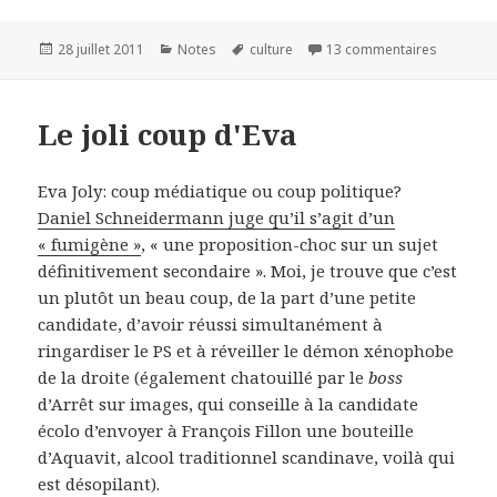
Publié
28 juillet 2011
Catégories
Notes
Mots-
culture
13 commentaires
sur Marti
le
clés
Le joli coup d'Eva
Eva Joly: coup médiatique ou coup politique?
Daniel Schneidermann juge qu’il s’agit d’un
« fumigène »
, « une proposition-choc sur un sujet
définitivement secondaire ». Moi, je trouve que c’est
un plutôt un beau coup, de la part d’une petite
candidate, d’avoir réussi simultanément à
ringardiser le PS et à réveiller le démon xénophobe
de la droite (également chatouillé par le
boss
d’Arrêt sur images, qui conseille à la candidate
écolo d’envoyer à François Fillon une bouteille
d’Aquavit, alcool traditionnel scandinave, voilà qui
est désopilant).