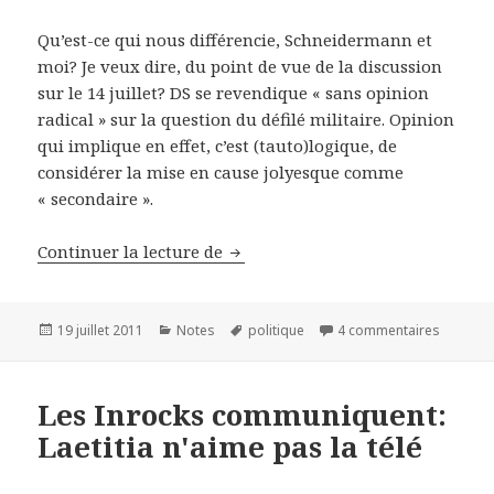
Qu’est-ce qui nous différencie, Schneidermann et
moi? Je veux dire, du point de vue de la discussion
sur le 14 juillet? DS se revendique « sans opinion
radical » sur la question du défilé militaire. Opinion
qui implique en effet, c’est (tauto)logique, de
considérer la mise en cause jolyesque comme
« secondaire ».
Continuer la lecture de
Le joli coup d'Eva
Publié
19 juillet 2011
Catégories
Notes
Mots-
politique
4 commentaires
sur Le j
le
clés
Les Inrocks communiquent:
Laetitia n'aime pas la télé