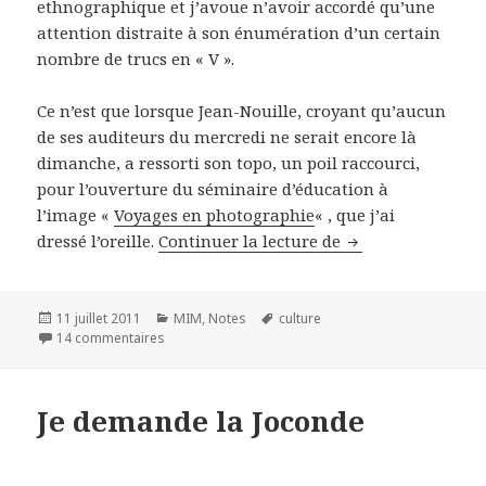
ethnographique et j’avoue n’avoir accordé qu’une
attention distraite à son énumération d’un certain
nombre de trucs en « V ».
Ce n’est que lorsque Jean-Nouille, croyant qu’aucun
de ses auditeurs du mercredi ne serait encore là
dimanche, a ressorti son topo, un poil raccourci,
pour l’ouverture du séminaire d’éducation à
l’image «
Voyages en photographie
« , que j’ai
dressé l’oreille.
Continuer la lecture de
La vertu, au sens
Publié
11 juillet 2011
Catégories
MIM
,
Notes
Mots-
culture
le
14 commentaires
sur La vertu, au sens romain, bien entendu
clés
Je demande la Joconde