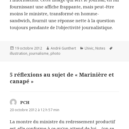
fournissant une affiche frappante, mais peut-être
moins le ministre, transformé en homme-
sandwich, fournit une réponse nette à la question
toujours pendante de l’objectivité journalistique.
Publié
19 octobre 2012
Auteur
André Gunthert
Catégories
Lhivic
,
Notes
Mots-
illustration
le
,
journalisme
,
photo
clés
5 réflexions au sujet de « Marinière et
canapé »
PCH
dit :
20 octobre 2012 à 12 h 57 min
La montre du ministre du redressement productif
est-elle conforme à ce qu’on attend de lui… (on se