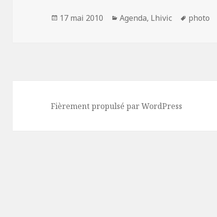
Publié
17 mai 2010
Catégories
Agenda
,
Lhivic
Mots-
photo
le
clés
Fièrement propulsé par WordPress