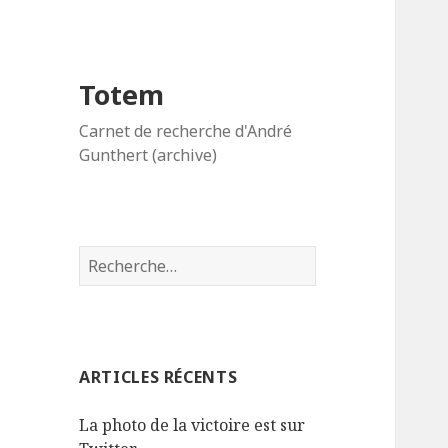
Totem
Carnet de recherche d'André
Gunthert (archive)
R
e
c
h
e
ARTICLES RÉCENTS
r
c
La photo de la victoire est sur
h