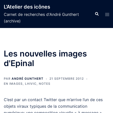
Aller
L'Atelier des icônes
au
Recherche
Tog
Carnet de recherches d'André Gunthert
contenu
men
(archive)
Les nouvelles images
d'Epinal
PAR
ANDRÉ GUNTHERT
21 SEPTEMBRE 2012
EN IMAGES
,
LHIVIC
,
NOTES
C’est par un contact Twitter que m’arrive l’un de ces
objets viraux typiques de la communication
numérique: une composition visuelle « à message »,