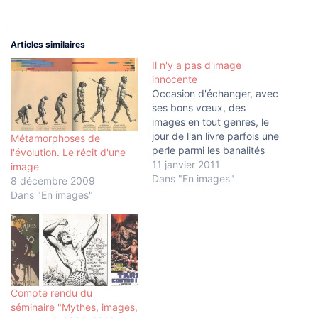
Articles similaires
Il n'y a pas d'image
innocente
Occasion d'échanger, avec
ses bons vœux, des
images en tout genres, le
jour de l'an livre parfois une
Métamorphoses de
perle parmi les banalités
l'évolution. Le récit d'une
d'usage. Jean-Michel
11 janvier 2011
image
Frodon, ancien directeur
Dans "En images"
8 décembre 2009
des Cahiers du Cinéma qui
Dans "En images"
sévit désormais sur Slate.fr
(où son dernier billet rend
hommage au talent
méconnu du "grand
artiste" François-Marie
Banier…),…
Compte rendu du
séminaire "Mythes, images,