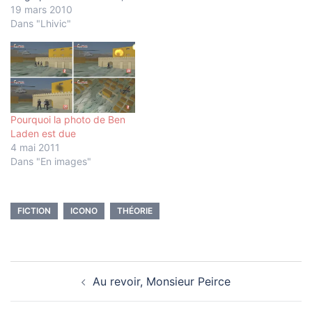
Gil Bartholeyns, Thomas
19 mars 2010
Golsenne, 264 pages, 25
Dans "Lhivic"
€.
Pourquoi la photo de Ben
Laden est due
4 mai 2011
Dans "En images"
FICTION
ICONO
THÉORIE
Navigation
Au revoir, Monsieur Peirce
d’article