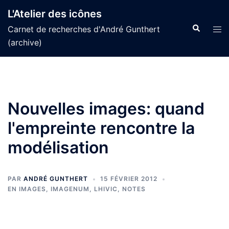
Aller
L'Atelier des icônes
au
Recherche
Tog
Carnet de recherches d'André Gunthert
contenu
men
(archive)
Nouvelles images: quand
l'empreinte rencontre la
modélisation
PAR
ANDRÉ GUNTHERT
15 FÉVRIER 2012
EN IMAGES
,
IMAGENUM
,
LHIVIC
,
NOTES