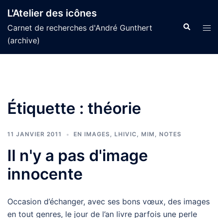
Aller
L'Atelier des icônes
au
Recherche
Tog
Carnet de recherches d'André Gunthert
contenu
men
(archive)
Étiquette :
théorie
11 JANVIER 2011
EN IMAGES
,
LHIVIC
,
MIM
,
NOTES
Il n'y a pas d'image
innocente
Occasion d’échanger, avec ses bons vœux, des images
en tout genres, le jour de l’an livre parfois une perle