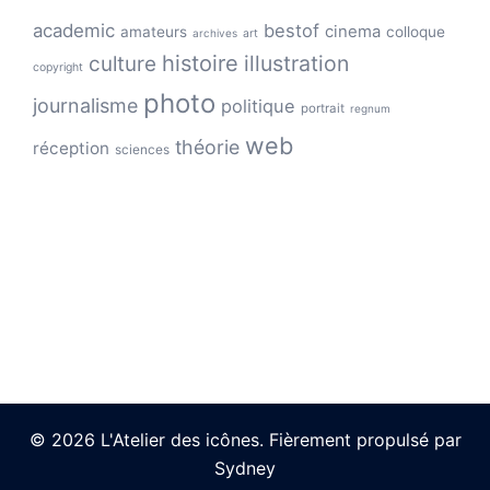
academic
bestof
cinema
amateurs
colloque
archives
art
histoire
illustration
culture
copyright
photo
journalisme
politique
portrait
regnum
web
théorie
réception
sciences
© 2026 L'Atelier des icônes. Fièrement propulsé par
Sydney