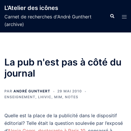
Aller
L'Atelier des icônes
au
Recherche
Tog
Carnet de recherches d'André Gunthert
contenu
men
(archive)
La pub n'est pas à côté du
journal
PAR
ANDRÉ GUNTHERT
29 MAI 2010
ENSEIGNEMENT
,
LHIVIC
,
MIM
,
NOTES
Quelle est la place de la publicité dans le dispositif
éditorial? Telle était la question soulevée par l’exposé
d’
Alexie Geers, doctorante à Paris 10
, consacré à