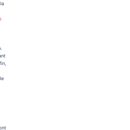
 la
s
.
ant
in,
le
ont