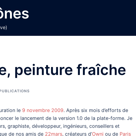
cônes
ive)
e, peinture fraîche
PUBLICATIONS
uration le
9 novembre 2009
. Après six mois d’efforts de
nnoncer le lancement de la version 1.0 de la plate-forme. Je
rs, graphiste, développeur, ingénieurs, conseillers et
ique de nos amis de
22mars
, créateurs d’
Owni
ou de
Paris