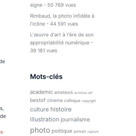
signe
- 50 769 vues
Rimbaud, la photo infidèle à
l'icône
- 44 591 vues
L'œuvre d'art à l'ère de son
appropriabilité numérique
-
39 181 vues
 de
Mots-clés
academic
amateurs
archives
art
bestof
cinema
colloque
copyright
s,
histoire
culture
 de
illustration
journalisme
photo
politique
és
portrait
regnum