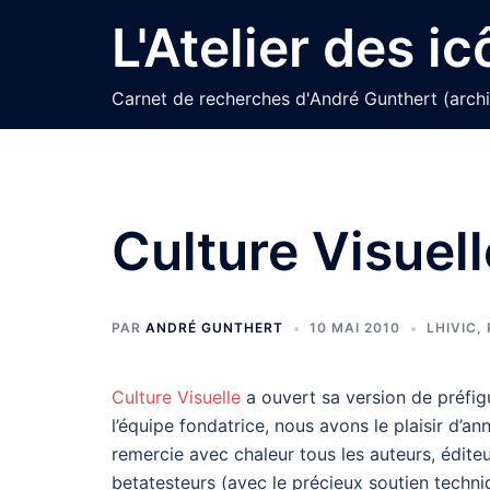
Aller
L'Atelier des i
au
contenu
Carnet de recherches d'André Gunthert (arch
Culture Visuell
PAR
ANDRÉ GUNTHERT
10 MAI 2010
LHIVIC
,
Culture Visuelle
a ouvert sa version de préfig
l’équipe fondatrice, nous avons le plaisir d’a
remercie avec chaleur tous les auteurs, éditeu
betatesteurs (avec le précieux soutien techn