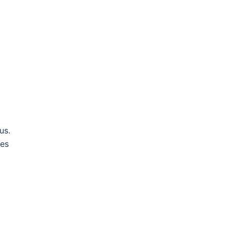
us.
mes