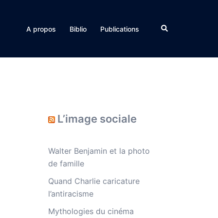
Rechercher
A propos
Biblio
Publications
L’image sociale
Walter Benjamin et la photo
de famille
Quand Charlie caricature
l’antiracisme
Mythologies du cinéma