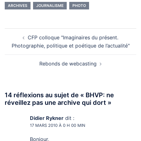
juin, avec l’examen de la
ARCHIVES
JOURNALISME
PHOTO
délicate question des
journaux personnels, des
productions éphémères de
tout un chacun et du…
Navigation
CFP colloque "Imaginaires du présent.
d’article
Photographie, politique et poétique de l’actualité"
Rebonds de webcasting
14 réflexions au sujet de «
BHVP: ne
réveillez pas une archive qui dort
»
Didier Rykner
dit :
17 MARS 2010 À 0 H 00 MIN
Bonjour,