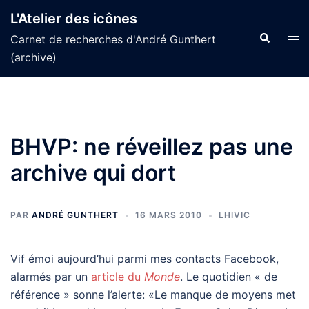
Aller
L'Atelier des icônes
au
Recherche
Tog
Carnet de recherches d'André Gunthert
contenu
men
(archive)
BHVP: ne réveillez pas une
archive qui dort
PAR
ANDRÉ GUNTHERT
16 MARS 2010
LHIVIC
Vif émoi aujourd’hui parmi mes contacts Facebook,
alarmés par un
article du
Monde
. Le quotidien « de
référence » sonne l’alerte: «Le manque de moyens met