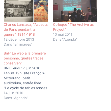
Charles Lansiaux, "Aspects
Colloque "The Archive as
de Paris pendant la
Project"
guerre", 1914-1918
10 mai 2011
12 décembre 2013
Dans "Agenda"
Dans "En images"
BnF: Le web à la première
personne, quelles traces
conserver?
BNF, jeudi 17 juin 2010,
14h30-19h, site François-
Mitterrand, petit
auditorium, entrée libre.
"Le cycle de tables rondes
“Mémoires du web“,
14 juin 2010
organisé par la
Dans "Agenda"
Bibliothèque nationale de
France, se poursuit le 17