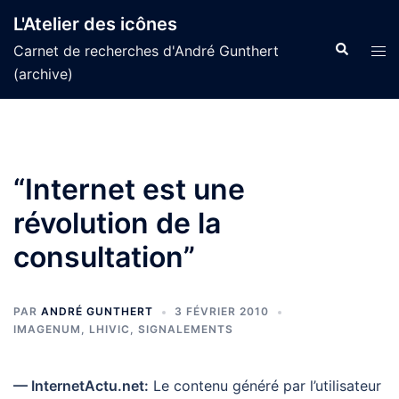
Aller
L'Atelier des icônes
au
Recherche
Tog
Carnet de recherches d'André Gunthert
contenu
men
(archive)
“Internet est une
révolution de la
consultation”
PAR
ANDRÉ GUNTHERT
3 FÉVRIER 2010
IMAGENUM
,
LHIVIC
,
SIGNALEMENTS
— InternetActu.net:
Le contenu généré par l’utilisateur