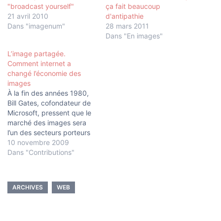
"broadcast yourself"
ça fait beaucoup
21 avril 2010
d'antipathie
Dans "imagenum"
28 mars 2011
Dans "En images"
L’image partagée.
Comment internet a
changé l’économie des
images
À la fin des années 1980,
Bill Gates, cofondateur de
Microsoft, pressent que le
marché des images sera
l’un des secteurs porteurs
de la nouvelle économie
10 novembre 2009
numérique. À l’origine de la
Dans "Contributions"
création de la société
Interactive Home Systems,
renommée Corbis en 1995,
ARCHIVES
WEB
son pari n’est pas sans
rappeler la vision…