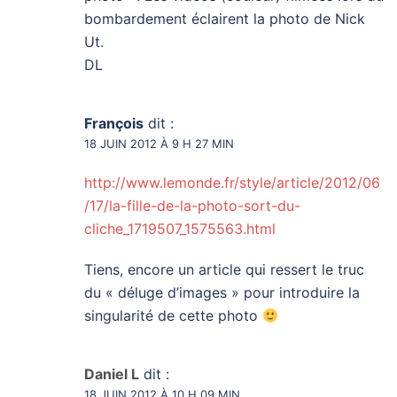
bombardement éclairent la photo de Nick
Ut.
DL
François
dit :
18 JUIN 2012 À 9 H 27 MIN
http://www.lemonde.fr/style/article/2012/06
/17/la-fille-de-la-photo-sort-du-
cliche_1719507_1575563.html
Tiens, encore un article qui ressert le truc
du « déluge d’images » pour introduire la
singularité de cette photo
Daniel L
dit :
18 JUIN 2012 À 10 H 09 MIN