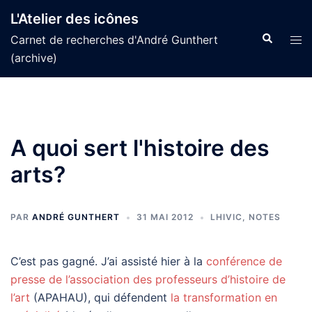
Aller
L'Atelier des icônes
au
Recherche
Tog
Carnet de recherches d'André Gunthert
contenu
men
(archive)
A quoi sert l'histoire des
arts?
PAR
ANDRÉ GUNTHERT
31 MAI 2012
LHIVIC
,
NOTES
C’est pas gagné. J’ai assisté hier à la
conférence de
presse de l’association des professeurs d’histoire de
l’art
(APAHAU), qui défendent
la transformation en