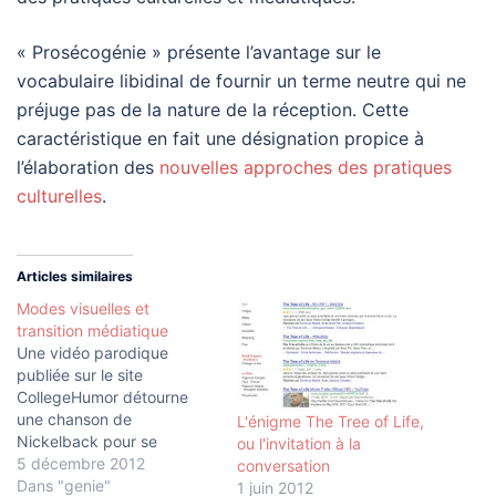
« Prosécogénie » présente l’avantage sur le
vocabulaire libidinal de fournir un terme neutre qui ne
préjuge pas de la nature de la réception. Cette
caractéristique en fait une désignation propice à
l’élaboration des
nouvelles approches des pratiques
culturelles
.
Articles similaires
Modes visuelles et
transition médiatique
Une vidéo parodique
publiée sur le site
CollegeHumor détourne
une chanson de
L'énigme The Tree of Life,
Nickelback pour se
ou l'invitation à la
moquer des dernières
5 décembre 2012
conversation
modes de la photographie
Dans "genie"
1 juin 2012