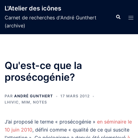
Aller
L'Atelier des icônes
au
Recherche
Tog
Carnet de recherches d'André Gunthert
contenu
men
(archive)
Qu'est-ce que la
prosécogénie?
PAR
ANDRÉ GUNTHERT
17 MARS 2012
LHIVIC
,
MIM
,
NOTES
J’ai proposé le terme « prosécogénie »
en séminaire le
10 juin 2010
, défini comme « qualité de ce qui suscite
l’attention ». Ce néologisme a depuis été réemployé
à