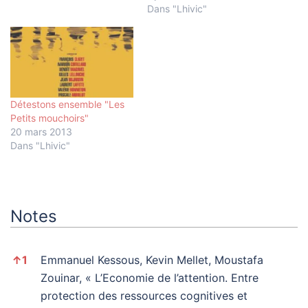
conversationnelle (via Rémi
Dans "Lhivic"
Douine). Photos de repas,
de pieds, de chats, d'ailes
d'avions, filtres Instagram,
etc…: le clip propose une
liste détaillée de motifs
dont nous avons tous…
Détestons ensemble "Les
Petits mouchoirs"
20 mars 2013
Dans "Lhivic"
Notes
Notes
↑
1
Emmanuel Kessous, Kevin Mellet, Moustafa
Zouinar, « L’Economie de l’attention. Entre
protection des ressources cognitives et