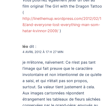
Vous pourriez également jeter un oeil au
film original The Girl with the Dragon Tattoo
(
http://linethemup.wordpress.com/2012/02/1
8/and-everyone-lost-everything-man-som-
hatar-kvinnor-2009/
)
léo
dit :
4 AVRIL 2012 À 17 H 27 MIN
je m’étonne, naïvement: Ce n’est pas tant
l’image qui fait preuve que le caractère
involontaire et non intentionnel de ce qu’elle
a saisi, et qui n’était pas son propos,
surtout. Sa valeur tient justement à cela.
Aux images cartonnées répondent
étrangement les tableaux de fleurs séchées
conservées par le grand-père: envoyés au