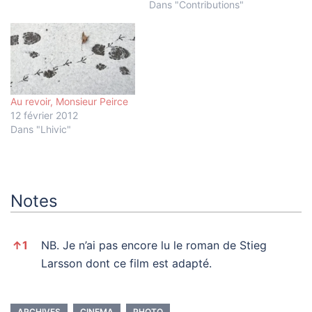
“Gangnam Style”? Ces
Dans "Contributions"
œuvres comptent parmi
les formes les plus
appropriées, imitées,
détournées, fandomisées
de la culture récente.…
Au revoir, Monsieur Peirce
12 février 2012
Dans "Lhivic"
Notes
Notes
↑
1
NB. Je n’ai pas encore lu le roman de Stieg
Larsson dont ce film est adapté.
ARCHIVES
CINEMA
PHOTO