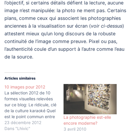
l’objectif, si certains détails défient la lecture, aucune
image n’est manipulée: la photo ne ment pas. Certains
plans, comme ceux qui associent les photographies
anciennes à la visualisation sur écran (
voir ci-dessus
)
attestent mieux qu’un long discours de la robuste
continuité de l’image comme preuve. Pixel ou pas,
l’authenticité coule d’un support à l’autre comme l’eau
de la source.
Articles similaires
10 images pour 2012
La sélection 2012 de 10
formes visuelles relevées
sur ce blog: Le ridicule, clé
de la culture karaoké Quel
est le point commun entre
La photographie est-elle
le Rocky Horror Picture
23 décembre 2012
encore moderne?
Show, Star Wars et
Dans "Lhivic"
3 avril 2010