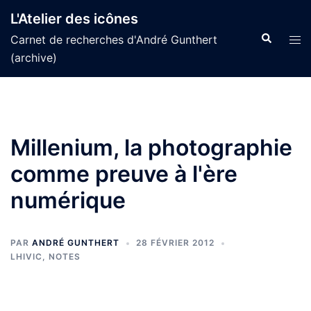
Aller
L'Atelier des icônes
au
Recherche
Tog
Carnet de recherches d'André Gunthert
contenu
men
(archive)
Millenium, la photographie
comme preuve à l'ère
numérique
PAR
ANDRÉ GUNTHERT
28 FÉVRIER 2012
LHIVIC
,
NOTES