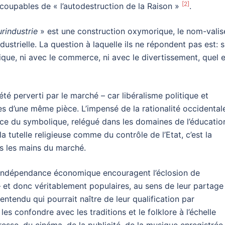
[2]
coupables de « l’autodestruction de la Raison »
.
urindustrie
» est une construction oxymorique, le nom-valis
dustrielle. La question à laquelle ils ne répondent pas est: si
ique, ni avec le commerce, ni avec le divertissement, quel 
été perverti par le marché – car libéralisme politique et
s d’une même pièce. L’impensé de la rationalité occidental
rcice du symbolique, relégué dans les domaines de l’éducatio
la tutelle religieuse comme du contrôle de l’Etat, c’est la
ns les mains du marché.
et l’indépendance économique encouragent l’éclosion de
et donc véritablement populaires, au sens de leur partage
ntendu qui pourrait naître de leur qualification par
les confondre avec les traditions et le folklore à l’échelle