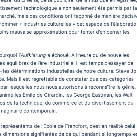
resse, du cinéma, de la publicité, de la musique enregistrée,
ertissement technologique a non seulement été permis par la
 marché, mais ces conditions ont façonné de manière décisi
ommer « industries culturelles » cet espace de l’élaboratio
moins mauvaise approximation pour tenter d’en cerner les
urquoi l’
Aufklärung
a échoué. A l’heure où de nouvelles
 équilibres de l’ère industrielle, il est temps d’essayer de
 les déterminations industrielles de notre culture. Steve J
iste. Mais il est regrettable de constater que ces catégories
 par lesquelles nous nous autorisons à reconnaître le génie. 
animé les Emile de Girardin, les George Eastman, les Walt
ros de la technique, du commerce et du divertissement qui
’imaginaire contemporain.
représentants de l’Ecole de Francfort, c’est en réalité celui
es dimensions signifiantes de ce qui pendant si longtemps e