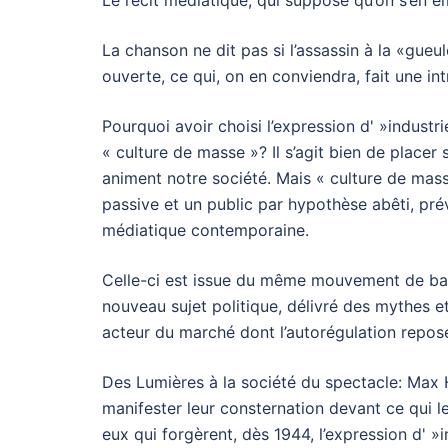
Le récit médiatique, qui suppose qu’on s’en em
La chanson ne dit pas si l’assassin à la «gueu
ouverte, ce qui, on en conviendra, fait une in
Pourquoi avoir choisi l’expression d' »industri
« culture de masse »? Il s’agit bien de placer
animent notre société. Mais « culture de ma
passive et un public par hypothèse abêti, pr
médiatique contemporaine.
Celle-ci est issue du même mouvement de bas
nouveau sujet politique, délivré des mythes et
acteur du marché dont l’autorégulation repose
Des Lumières à la société du spectacle: Max
manifester leur consternation devant ce qui l
eux qui forgèrent, dès 1944, l’expression d' »in