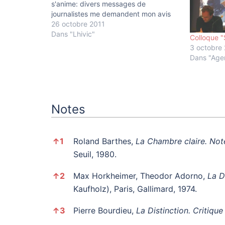
s'anime: divers messages de
journalistes me demandent mon avis
sur les images de la mort de Khadafi.
26 octobre 2011
Que j'apprends par ce biais. Je
Dans "Lhivic"
Colloque "
découvre quelques extraits des vidéos
3 octobre
au JT du…
Dans "Age
Notes
Notes
↑
1
Roland Barthes,
La Chambre claire. Not
Seuil, 1980.
↑
2
Max Horkheimer, Theodor Adorno,
La D
Kaufholz), Paris, Gallimard, 1974.
↑
3
Pierre Bourdieu,
La Distinction. Critiqu