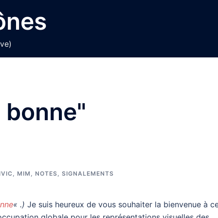
cônes
ive)
t bonne"
IVIC
,
MIM
,
NOTES
,
SIGNALEMENTS
onne
« .)
Je suis heureux de vous souhaiter la bienvenue à c
éoccupation globale pour les représentations visuelles des