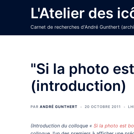
Aller
L'Atelier des i
au
contenu
Carnet de recherches d'André Gunthert (arch
"Si la photo es
(introduction)
PAR
ANDRÉ GUNTHERT
20 OCTOBRE 2011
LH
(Introduction du colloque «
Si la photo est b
colloque, l’un des premiers à afficher une pr