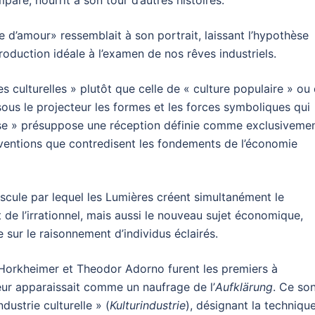
pare, nourrit à son tour d’autres histoires.
le d’amour» ressemblait à son portrait, laissant l’hypothèse
troduction idéale à l’examen de nos rêves industriels.
es culturelles » plutôt que celle de « culture populaire » ou
 sous le projecteur les formes et les forces symboliques qui
sse » présuppose une réception définie comme exclusiveme
éventions que contredisent les fondements de l’économie
cule par lequel les Lumières créent simultanément le
 de l’irrationnel, mais aussi le nouveau sujet économique,
 sur le raisonnement d’individus éclairés.
 Horkheimer et Theodor Adorno furent les premiers à
eur apparaissait comme un naufrage de l’
Aufklärung
. Ce so
dustrie culturelle » (
Kulturindustrie
), désignant la technique