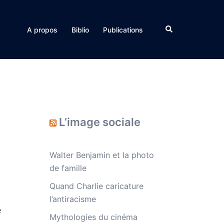
Rechercher
A propos
Biblio
Publications
L’image sociale
Walter Benjamin et la photo
de famille
Quand Charlie caricature
l’antiracisme
e
Mythologies du cinéma