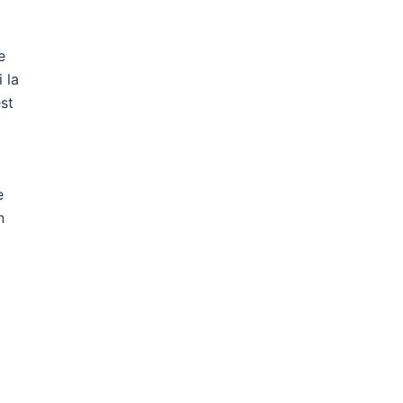
e
 la
est
e
n