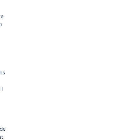
ve
n
obs
Il
 de
st