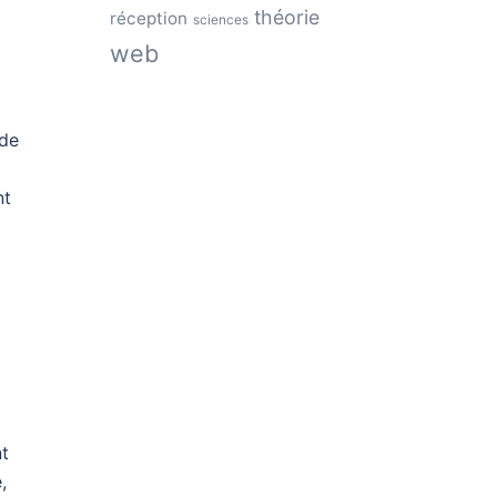
théorie
réception
sciences
web
 de
nt
nt
,