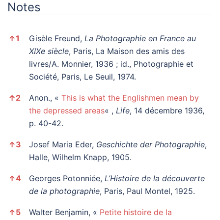
Notes
Notes
↑
1
Gisèle Freund,
La Photographie en France au
XIXe siècle
, Paris, La Maison des amis des
livres/A. Monnier, 1936 ; id., Photographie et
Société, Paris, Le Seuil, 1974.
↑
2
Anon., «
This is what the Englishmen mean by
the depressed areas
« ,
Life
, 14 décembre 1936,
p. 40-42.
↑
3
Josef Maria Eder,
Geschichte der Photographie
,
Halle, Wilhelm Knapp, 1905.
↑
4
Georges Potonniée,
L’Histoire de la découverte
de la photographie
, Paris, Paul Montel, 1925.
↑
5
Walter Benjamin, «
Petite histoire de la