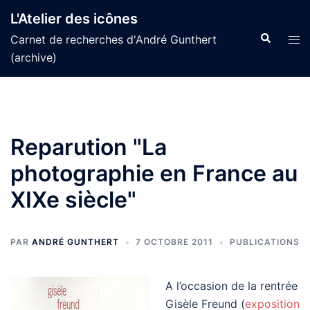
Aller
L'Atelier des icônes
au
Recherche
Tog
Carnet de recherches d'André Gunthert
contenu
men
(archive)
Reparution "La
photographie en France au
XIXe siècle"
PAR
ANDRÉ GUNTHERT
7 OCTOBRE 2011
PUBLICATIONS
A l’occasion de la rentrée
Gisèle Freund (
exposition