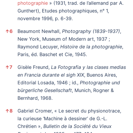
photographie
» (1931, trad. de l’allemand par A.
Gunthert), Etudes photographiques, n° 1,
novembre 1996, p. 6-39.
↑
6
Beaumont Newhall,
Photography (1839-1937)
,
New York, Museum of Modern art, 1937 ;
Raymond Lecuyer,
Histoire de la photographie
,
Paris, éd. Baschet et Cie, 1945.
↑
7
Gisèle Freund,
La Fotografia y las clases medias
en Francia durante el sigh XIX
, Buenos Aires,
Editorial Losada, 1946 ; id.,
Photographie und
bürgerliche Gesellschaft
, Munich, Rogner &
Bernhard, 1968.
↑
8
Gabriel Cromer, « Le secret du physionotrace,
la curieuse ‘Machine à dessiner’ de G.-L.
Chrétien »,
Bulletin de la Société du Vieux