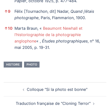
Papier
, octobre 1925, p. 477-484.
↑
9
Félix [Tournachon, dit] Nadar,
Quand j’étais
photographe
, Paris, Flammarion, 1900.
↑
10
Marta Braun, «
Beaumont Newhall et
l’historiographie de la photographie
anglophone
« ,
Études photographiques
, n° 16,
mai 2005, p. 19-31.
HISTOIRE
PHOTO
Navigation
Colloque "Si la photo est bonne"
d’article
Traduction française de "Cloning Terror"