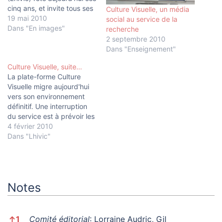
cinq ans, et invite tous ses
Culture Visuelle, un média
amis à venir boire un verre
19 mai 2010
social au service de la
à l'INHA pour célébrer cet
Dans "En images"
recherche
anniversaire, ainsi que
2 septembre 2010
l'inauguration officielle de
Dans "Enseignement"
la plate-forme Culture
Culture Visuelle, suite…
Visuelle (18h, salle Aby
La plate-forme Culture
Warburg). Cinq ans
Visuelle migre aujourd'hui
d'activités du Lhivic en…
vers son environnement
définitif. Une interruption
du service est à prévoir les
4 et 5 février. Après trois
4 février 2010
mois de test, 18 blogs, 224
Dans "Lhivic"
billets, 880 commentaires
et plus d'un million de
pages vues, la phase de
préfiguration s'achève.
Notes
L'essai est concluant:
l'agrégation de…
Notes
↑
1
Comité éditorial
: Lorraine Audric, Gil