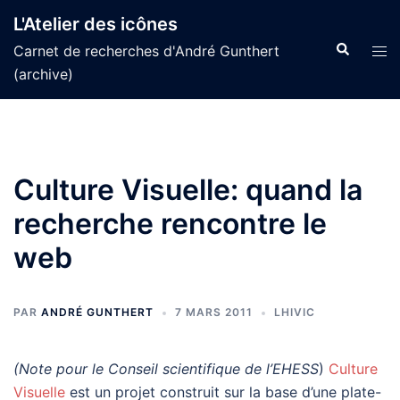
Aller
L'Atelier des icônes
au
Recherche
Tog
Carnet de recherches d'André Gunthert
contenu
men
(archive)
Culture Visuelle: quand la
recherche rencontre le
web
PAR
ANDRÉ GUNTHERT
7 MARS 2011
LHIVIC
(Note pour le Conseil scientifique de l’EHESS
)
Culture
Visuelle
est un projet construit sur la base d’une plate-