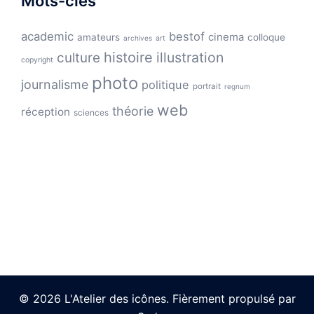
Mots-clés
academic
bestof
cinema
amateurs
colloque
archives
art
histoire
illustration
culture
copyright
photo
journalisme
politique
portrait
regnum
web
théorie
réception
sciences
© 2026 L'Atelier des icônes. Fièrement propulsé par