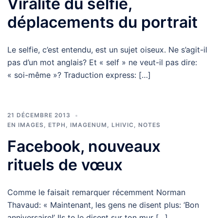
Viralité du selfie,
déplacements du portrait
Le selfie, c’est entendu, est un sujet oiseux. Ne s’agit-il
pas d’un mot anglais? Et « self » ne veut-il pas dire:
« soi-même »? Traduction express: […]
21 DÉCEMBRE 2013
EN IMAGES
,
ETPH
,
IMAGENUM
,
LHIVIC
,
NOTES
Facebook, nouveaux
rituels de vœux
Comme le faisait remarquer récemment Norman
Thavaud: « Maintenant, les gens ne disent plus: ‘Bon
anniversaire!’ Ils te le disent sur ton mur […]