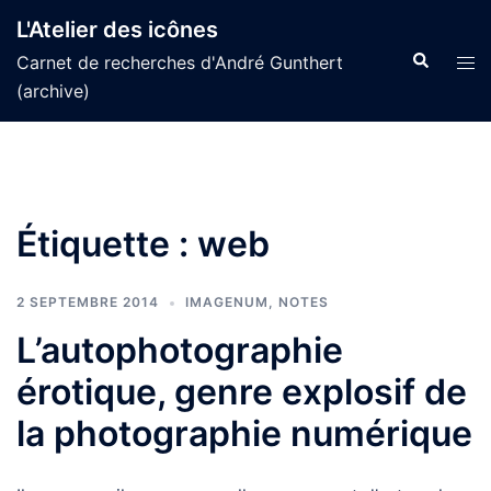
Aller
L'Atelier des icônes
au
Recherche
Tog
Carnet de recherches d'André Gunthert
contenu
men
(archive)
Étiquette :
web
2 SEPTEMBRE 2014
IMAGENUM
,
NOTES
L’autophotographie
érotique, genre explosif de
la photographie numérique