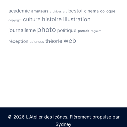
academic
bestof
cinema
amateurs
colloque
archives
art
histoire
illustration
culture
copyright
photo
journalisme
politique
portrait
regnum
web
théorie
réception
sciences
© 2026 L'Atelier des icônes. Fièrement propulsé par
Sydney