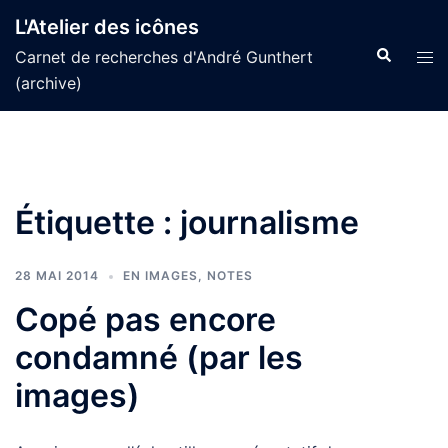
Aller
L'Atelier des icônes
au
Recherche
Tog
Carnet de recherches d'André Gunthert
contenu
men
(archive)
Étiquette :
journalisme
28 MAI 2014
EN IMAGES
,
NOTES
Copé pas encore
condamné (par les
images)