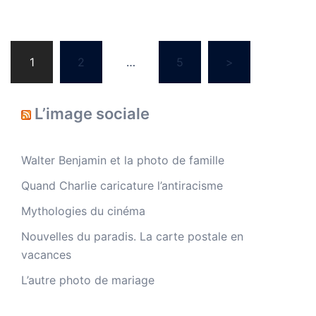
Navigation
1
2
…
5
>
des
articles
L’image sociale
Walter Benjamin et la photo de famille
Quand Charlie caricature l’antiracisme
Mythologies du cinéma
Nouvelles du paradis. La carte postale en
vacances
L’autre photo de mariage