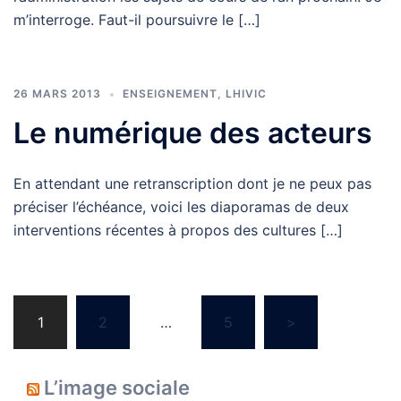
m’interroge. Faut-il poursuivre le […]
26 MARS 2013
ENSEIGNEMENT
,
LHIVIC
Le numérique des acteurs
En attendant une retranscription dont je ne peux pas
préciser l’échéance, voici les diaporamas de deux
interventions récentes à propos des cultures […]
Navigation
1
2
…
5
>
des
articles
L’image sociale