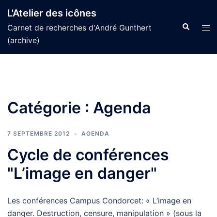
Aller
L'Atelier des icônes
au
Recherche
Tog
Carnet de recherches d'André Gunthert
contenu
men
(archive)
Catégorie :
Agenda
7 SEPTEMBRE 2012
AGENDA
Cycle de conférences
"L’image en danger"
Les conférences Campus Condorcet: « L’image en
danger. Destruction, censure, manipulation » (sous la