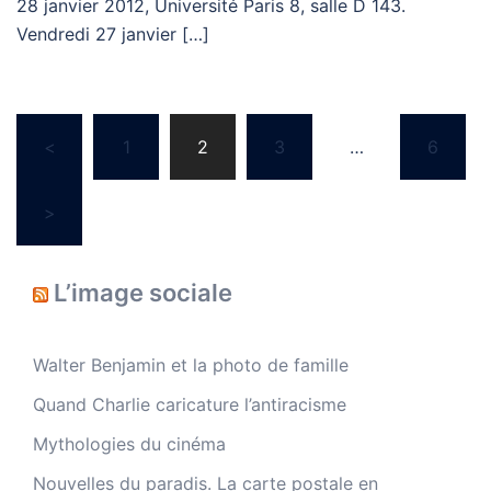
28 janvier 2012, Université Paris 8, salle D 143.
Vendredi 27 janvier […]
Navigation
<
1
2
3
…
6
des
articles
>
L’image sociale
Walter Benjamin et la photo de famille
Quand Charlie caricature l’antiracisme
Mythologies du cinéma
Nouvelles du paradis. La carte postale en