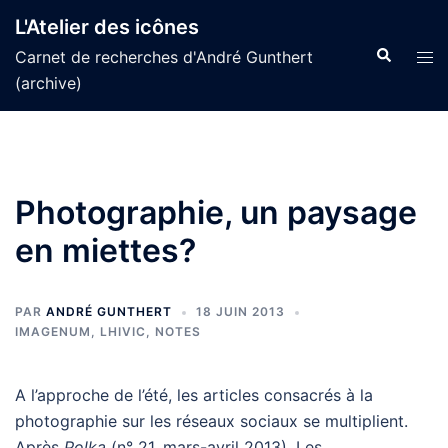
Aller
L'Atelier des icônes
au
Recherche
Tog
Carnet de recherches d'André Gunthert
contenu
men
(archive)
Photographie, un paysage
en miettes?
PAR
ANDRÉ GUNTHERT
18 JUIN 2013
IMAGENUM
,
LHIVIC
,
NOTES
A l’approche de l’été, les articles consacrés à la
photographie sur les réseaux sociaux se multiplient.
Après
Polka
(n° 21, mars-avril 2013), Les